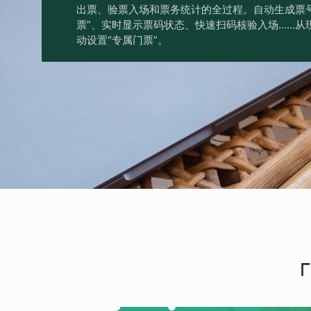
出票、验票入场和票务统计的全过程。自动生成票号
票”、实时显示票码状态、快速扫码核验入场.....
动设置“专属门票”。