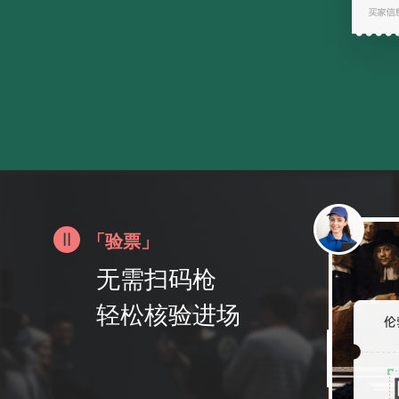
「验票」
无需扫码枪
轻松核验进场