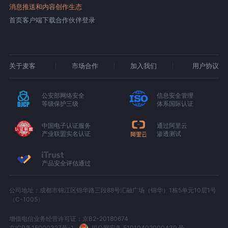
消息推送和内容创作生态
首页
客户端下载
合作伙伴登录
关于麦客
市场合作
加入我们
用户协议
公安部网络安全
信息安全管理
等级保护三级
体系国际认证
中国电子认证服务
通过阿里云
产业联盟实名认证
渗透测试
产品安全评估通过
公司地址：成都市锦江区锦华路三段88号汇融广场（锦华）1栋5单元10层1号
（C-1005）
增值电信业务经营许可证：京B2-20180674
京ICP备15000327号-1
川公网安备 51010402000439 号